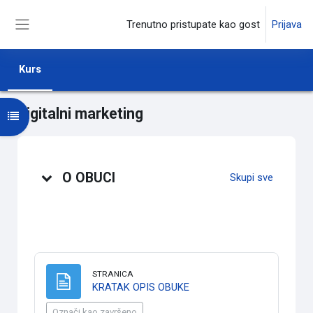
Idi na glavni sadržaj
Trenutno pristupate kao gost
Prijava
Bočni panel
Kurs
Digitalni marketing
Otvori fioku sa indeksom kursa
Uvodna sekcija (tematski format)
O OBUCI
Skupi sve
STRANICA
Stranica
KRATAK OPIS OBUKE
Označi kao završeno